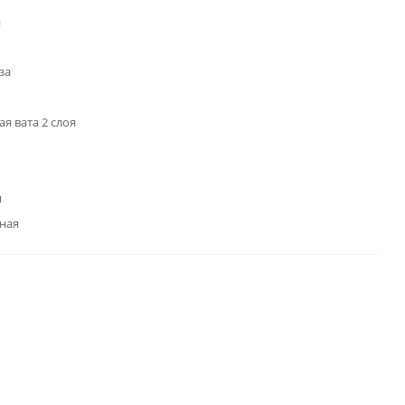
а
за
я вата 2 слоя
я
ная