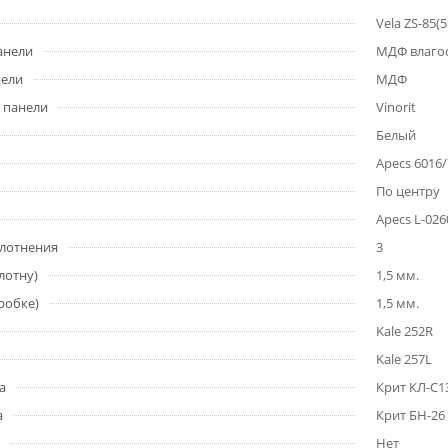
Vela ZS-85(
анели
МДФ влагос
нели
МДФ
 панели
Vinorit
Белый
Apecs 6016/
По центру
Apecs L-026
плотнения
3
лотну)
1,5 мм.
робке)
1,5 мм.
Kale 252R
Kale 257L
а
Крит КЛ-С1
а
Крит БН-26
Нет