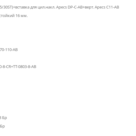
55/30ST)+вставка для цил.накл. Apecs DP-C-AB+верт. Apecs C11-AB
тойкий 16 мм.
70-110-AB
0-8-CR+TT-0803-8-AB
3 Бр
 Бр