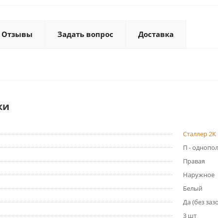
Отзывы
Задать вопрос
Доставка
ки
Сталлер 2К 
П - однопо
Правая
Наружное
Белый
Да (без заз
3 шт