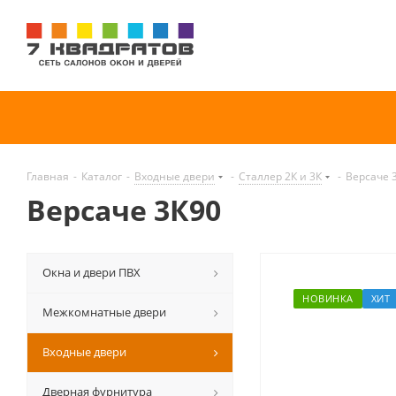
Главная
-
Каталог
-
Входные двери
-
Сталлер 2К и 3К
-
Версаче 
Версаче 3К90
Окна и двери ПВХ
НОВИНКА
ХИТ
Межкомнатные двери
Входные двери
Дверная фурнитура