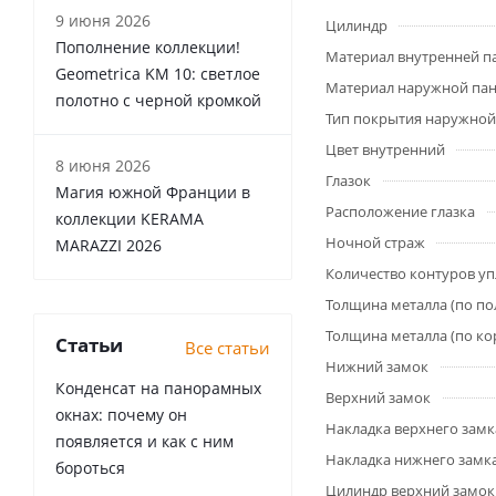
9 июня 2026
Цилиндр
Пополнение коллекции!
Материал внутренней п
Geometrica KM 10: светлое
Материал наружной па
полотно с черной кромкой
Тип покрытия наружной
Цвет внутренний
8 июня 2026
Глазок
Магия южной Франции в
Расположение глазка
коллекции KERAMA
Ночной страж
MARAZZI 2026
Количество контуров у
Толщина металла (по по
Толщина металла (по ко
Статьи
Все статьи
Нижний замок
Конденсат на панорамных
Верхний замок
окнах: почему он
Накладка верхнего замк
появляется и как с ним
Накладка нижнего замк
бороться
Цилиндр верхний замок