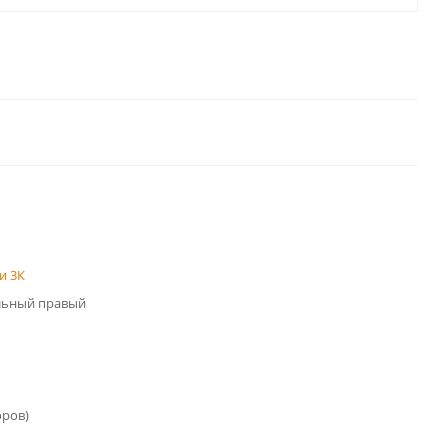
и 3К
льный правый
оров)