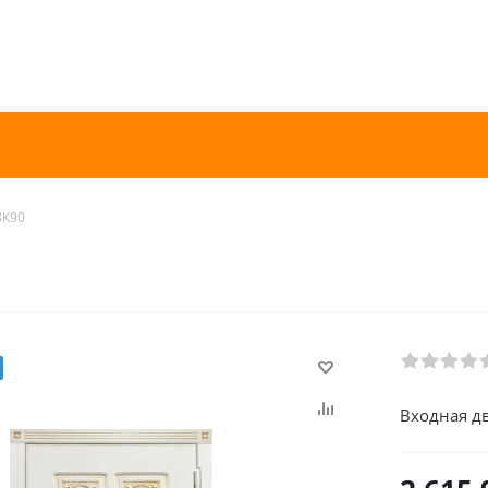
3К90
Входная дв