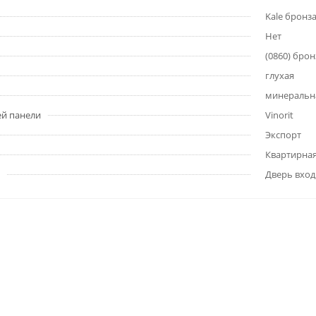
Kale бронз
Нет
(0860) брон
глухая
минеральна
ей панели
Vinorit
Экспорт
Квартирна
Дверь вход