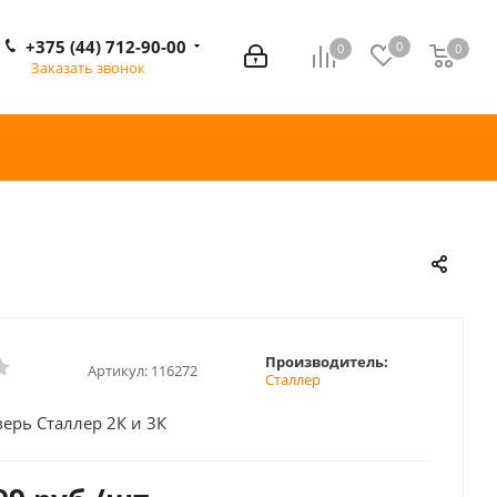
+375 (44) 712-90-00
0
0
0
0
Заказать звонок
Производитель:
Артикул:
116272
Сталлер
ерь Сталлер 2К и 3К