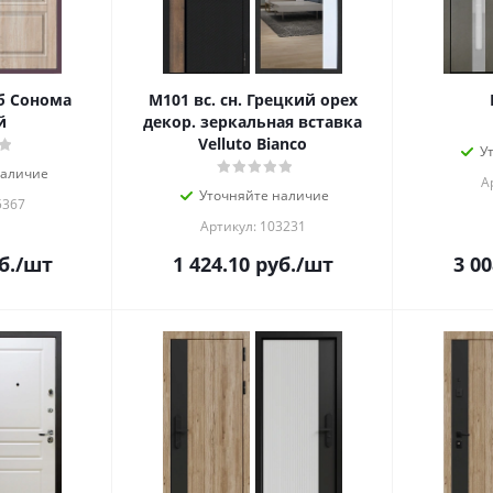
б Сонома
М101 вс. сн. Грецкий орех
й
декор. зеркальная вставка
Velluto Bianco
У
наличие
А
Уточняйте наличие
5367
Артикул: 103231
б.
/шт
1 424.10
руб.
/шт
3 00