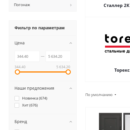
Погонаж
Сталлер 2К
Фильтр по параметрам
Цена
344.40
5 634.20
Торекс
Наши предложения
По умолчанию
Новинка (
674
)
Хит (
676
)
Бренд