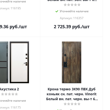
точняйте наличие
верх вы-т 60 слев
ртикул: 116195
Уточняйте наличие
Артикул: 116357
9.36
руб.
/шт
2 725.39
руб.
/шт
Акустика 2
Крона термо 3К90 ПВХ Дуб
коньяк сн. пат. черн. Vinorit
Белый вн. пат. черн. вы-т 60
точняйте наличие
верх вы-т 60 сле
ртикул: 116175