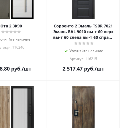
Юта 2 3К90
Сорренто 2 Эмаль TSBR 7021
Эмаль RAL 9010 вы-т 60 верх
вы-т 60 слева вы-т 60 справа
точняйте наличие
УГ нижн.зам. Kal
ртикул: 116246
Уточняйте наличие
Артикул: 116215
8.80
руб.
/шт
2 517.47
руб.
/шт