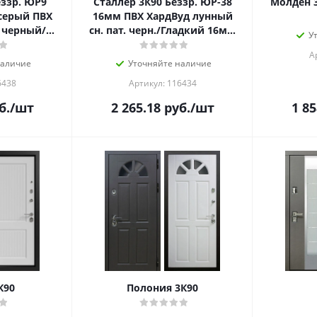
еззр. ЮР9
Сталлер 3К90 Беззр. ЮР-38
Молден 3
серый ПВХ
16мм ПВХ ХардВуд лунный
х черный/
сн. пат. черн./Гладкий 16мм
У
ilky white
ПВХ Бетон снежный вы-т
А
наличие
Уточняйте наличие
6438
Артикул: 116434
б.
/шт
2 265.18
руб.
/шт
1 85
К90
Полония 3К90