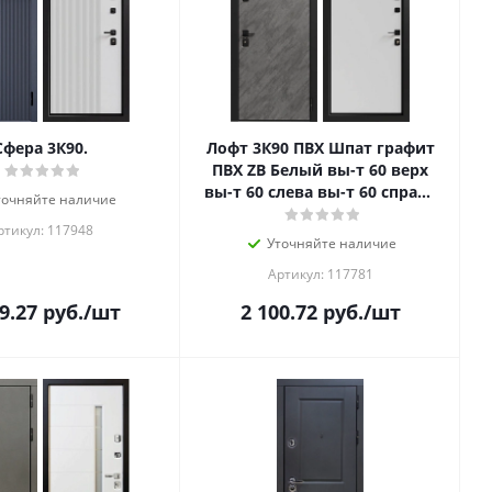
Сфера 3К90.
Лофт 3К90 ПВХ Шпат графит
ПВХ ZB Белый вы-т 60 верх
вы-т 60 слева вы-т 60 справа
точняйте наличие
нижн.зам. Kale Верх
ртикул: 117948
Уточняйте наличие
Артикул: 117781
9.27
руб.
/шт
2 100.72
руб.
/шт