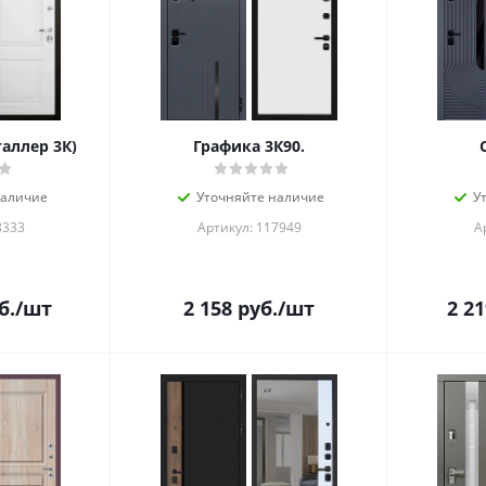
таллер 3К)
Графика 3К90.
наличие
Уточняйте наличие
У
8333
Артикул: 117949
А
б.
/шт
2 158
руб.
/шт
2 21