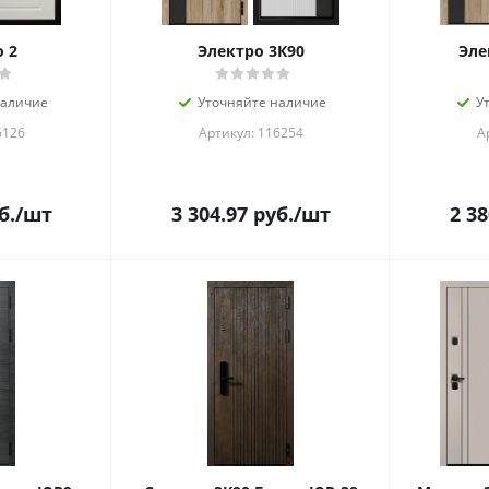
 2
Электро 3К90
Эле
наличие
Уточняйте наличие
У
6126
Артикул: 116254
А
б.
/шт
3 304.97
руб.
/шт
2 38