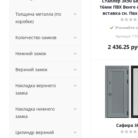
Сталлер 3К90 Б
16мм ПВХ Венге 
вставка сн. Пв
Толщина металла (по
ЮП-31 16мм ПВХ M
коробке)
в
Уточняйте 
Артикул: 11
Количество замков
2 436.25
ру
Нижний замок
Верхний замок
Накладка верхнего
замка
Накладка нижнего
замка
Сафира 3
Цилиндр верхний