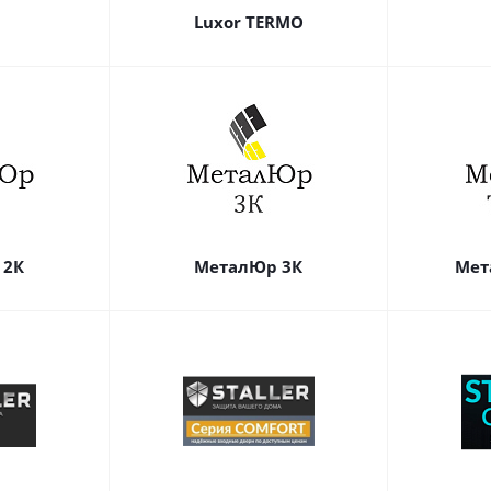
Luxor TERMO
 2К
МеталЮр 3К
Мет