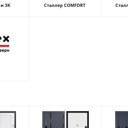
 и 3К
Сталлер COMFORT
Сталл