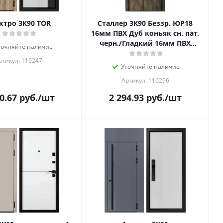
ктро 3К90 TOR
Сталлер 3К90 Беззр. ЮР18
16мм ПВХ Дуб коньяк сн. пат.
черн./Гладкий 16мм ПВХ
точняйте наличие
Бетон серый вы-т 60 вер
ртикул: 116247
Уточняйте наличие
Артикул: 116296
0.67
руб.
/шт
2 294.93
руб.
/шт