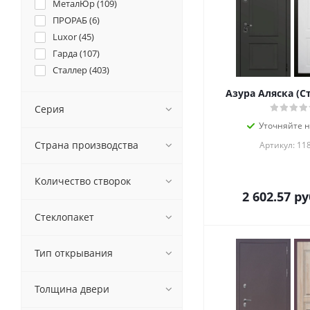
МеталЮр (
109
)
ПРОРАБ (
6
)
Luxor (
45
)
Гарда (
107
)
Сталлер (
403
)
Азура Аляска (С
Серия
Уточняйте 
Страна производства
Артикул: 11
Количество створок
2 602.57
ру
Стеклопакет
Тип открывания
Толщина двери