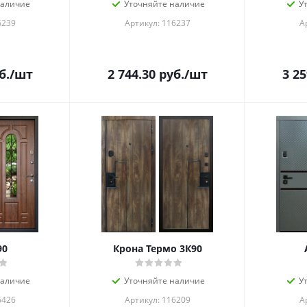
наличие
Уточняйте наличие
У
6239
Артикул: 116237
А
б.
/шт
2 744.30
руб.
/шт
3 25
90
Крона Термо 3К90
наличие
Уточняйте наличие
У
6426
Артикул: 116209
А