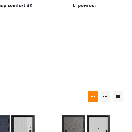
ер comfort 3К
Стройгост