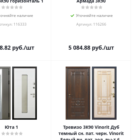
К90 горизонталь 1
Армада 3К90
точняйте наличие
Уточняйте наличие
ртикул: 116333
Артикул: 116266
8.82
руб.
/шт
5 084.88
руб.
/шт
Юта 1
Тревизо 3К90 Vinorit Дуб
темный сн. пат. черн. Vinorit
Белый вн. пат. зол. вы-т 60