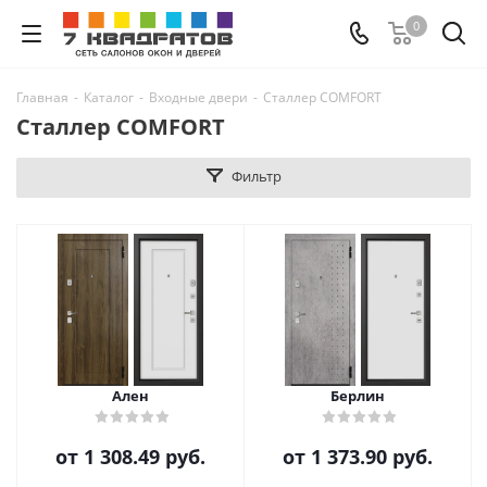
0
Главная
-
Каталог
-
Входные двери
-
Сталлер COMFORT
Сталлер COMFORT
Фильтр
Ален
Берлин
от
1 308.49 руб.
от
1 373.90 руб.