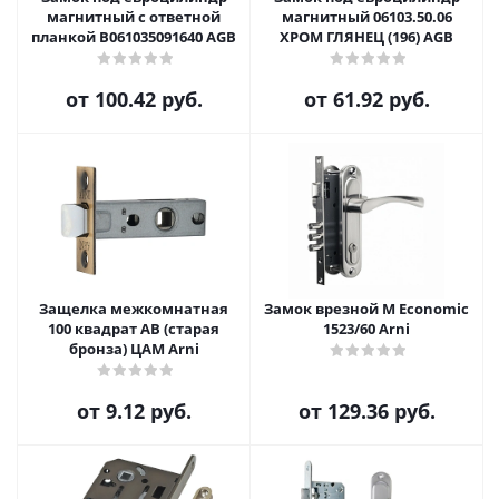
магнитный с ответной
магнитный 06103.50.06
планкой B061035091640 AGB
ХРОМ ГЛЯНЕЦ (196) AGB
от
100.42 руб.
от
61.92 руб.
Защелка межкомнатная
Замок врезной M Economic
100 квадрат AB (старая
1523/60 Arni
бронза) ЦАМ Arni
от
9.12 руб.
от
129.36 руб.