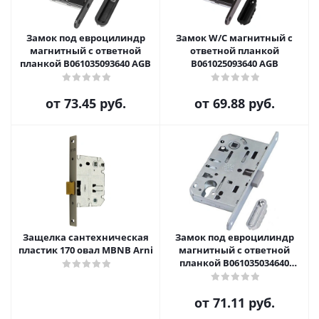
Замок под евроцилиндр
Замок W/C магнитный с
магнитный с ответной
ответной планкой
планкой B061035093640 AGB
B061025093640 AGB
от
73.45 руб.
от
69.88 руб.
Защелка сантехническая
Замок под евроцилиндр
пластик 170 овал MBNB Arni
магнитный с ответной
планкой B061035034640
Матовый хром AGB
от
71.11 руб.