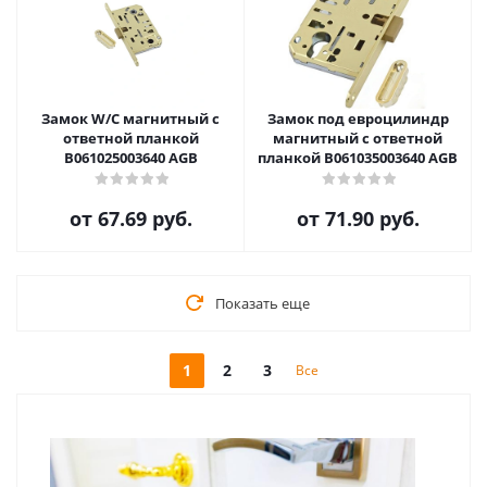
Замок W/C магнитный с
Замок под евроцилиндр
ответной планкой
магнитный с ответной
B061025003640 AGB
планкой B061035003640 AGB
от
67.69 руб.
от
71.90 руб.
Показать еще
1
2
3
Все