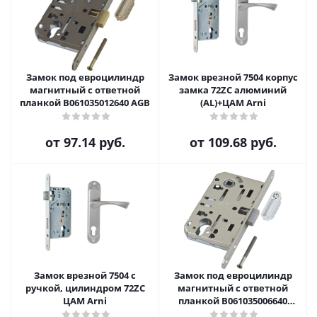
Замок под евроцилиндр
Замок врезной 7504 корпус
магнитный с ответной
замка 72ZC алюминий
планкой B061035012640 AGB
(AL)+ЦАМ Arni
от
97.14 руб.
от
109.68 руб.
Замок врезной 7504 с
Замок под евроцилиндр
ручкой, цилиндром 72ZC
магнитный с ответной
ЦАМ Arni
планкой B061035006640
Хром AGB