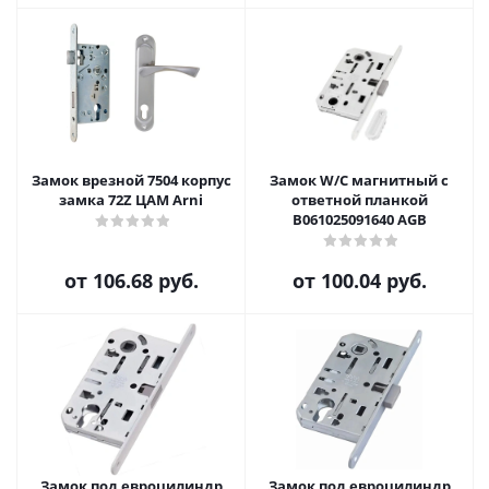
Замок врезной 7504 корпус
Замок W/C магнитный с
замка 72Z ЦАМ Arni
ответной планкой
B061025091640 AGB
от
106.68 руб.
от
100.04 руб.
Замок под евроцилиндр
Замок под евроцилиндр