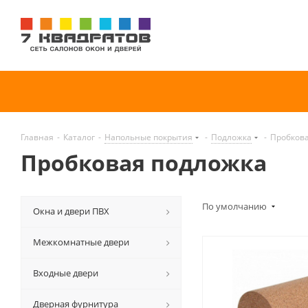
Главная
-
Каталог
-
Напольные покрытия
-
Подложка
-
Пробков
Пробковая подложка
По умолчанию
Окна и двери ПВХ
Межкомнатные двери
Входные двери
Дверная фурнитура