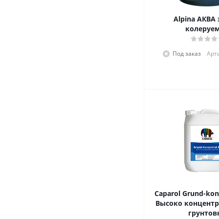
Alpina АКВА
колеруе
Под заказ
Арт
Caparol Grund-kon
Высоко концент
грунтов