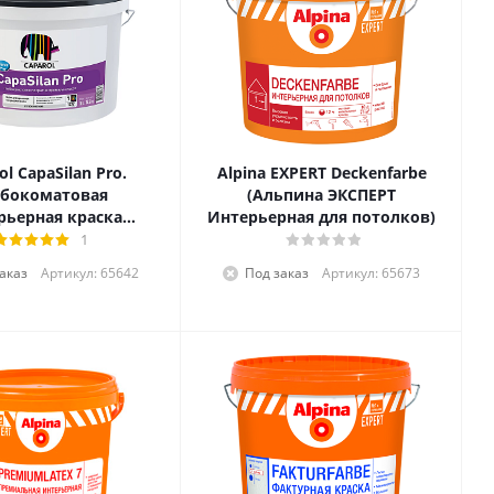
ol CapaSilan Pro.
Alpina EXPERT Deckenfarbe
убокоматовая
(Альпина ЭКСПЕРТ
рьерная краска
Интерьерная для потолков)
емиум-класса
1
аказ
Артикул: 65642
Под заказ
Артикул: 65673