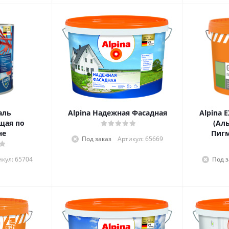
аль
Alpina Надежная Фасадная
Alpina 
щая по
(Ал
не
Пиг
Под заказ
Артикул: 65669
икул: 65704
Под з