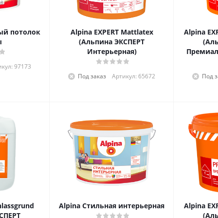
ый потолок
Alpina EXPERT Mattlatex
Alpina EX
ы
(Альпина ЭКСПЕРТ
(Ал
Интерьерная)
Премиал
икул: 97173
Под заказ
Артикул: 65672
Под з
nlassgrund
Alpina Стильная интерьерная
Alpina EX
СПЕРТ
(Ал