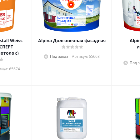
stall Weiss
Alpina Долговечная фасадная
Alpi
СПЕРТ
и
отолок)
Под заказ
Артикул: 65668
Под з
икул: 65674