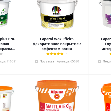
plus Pro.
Caparol Wax Effekt.
Capar
товая
Декоративное покрытие с
Гл
краска
эффектом воска
инте
качества
пр
1
кул: 116081
Под заказ
Артикул: 65630
Под з