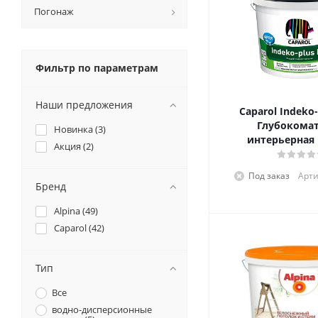
Погонаж
Фильтр по параметрам
Наши предложения
Caparol Indeko-
Глубокома
Новинка (
3
)
интерьерная 
Акция (
2
)
премиального 
Под заказ
Арти
Бренд
Alpina (
49
)
Caparol (
42
)
Тип
Все
водно-дисперсионные