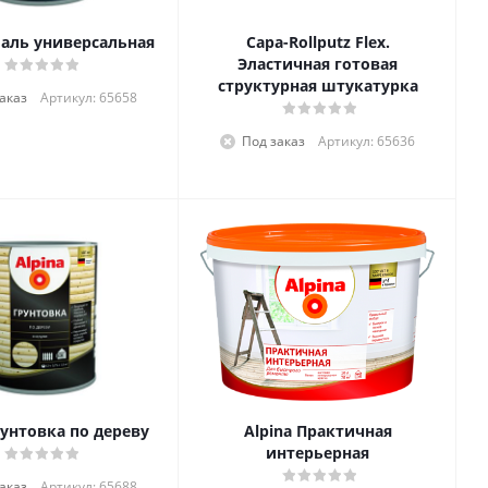
маль универсальная
Capa-Rollputz Flex.
Эластичная готовая
структурная штукатурка
аказ
Артикул: 65658
Под заказ
Артикул: 65636
рунтовка по дереву
Alpina Практичная
интерьерная
аказ
Артикул: 65688