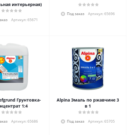
ьная интерьерная)
Под заказ
Артикул: 65696
аказ
Артикул: 65671
iefgrund Грунтовка-
Alpina Эмаль по ржавчине 3
нцентрат 1:4
в 1
аказ
Артикул: 65686
Под заказ
Артикул: 65705