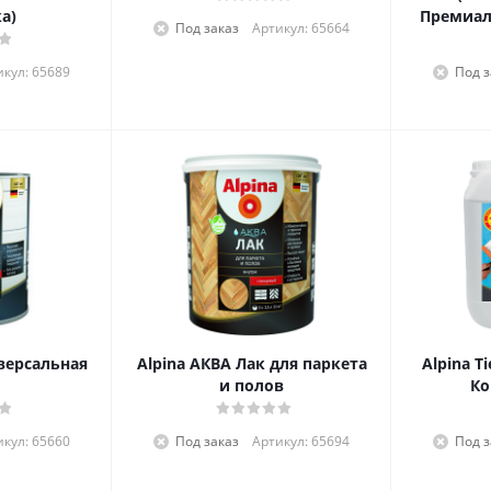
а)
Премиал
Под заказ
Артикул: 65664
икул: 65689
Под з
версальная
Alpina АКВА Лак для паркета
Alpina T
и полов
Ко
икул: 65660
Под заказ
Артикул: 65694
Под з