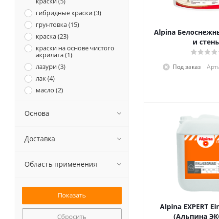
краски (
5
)
гибридные краски (
3
)
грунтовка (
15
)
Alpina Белоснежн
краска (
23
)
и стен
краски на основе чистого
акрилата (
1
)
лазури (
3
)
Под заказ
Арт
лак (
4
)
масло (
2
)
матовые краски (
5
)
Основа
силикатные краски (
1
)
силиконовые краски (
1
)
стеклообои и флизы (
1
)
Доставка
структурные материалы (
5
)
тонкослойные латексные
Область применения
краски (
5
)
шпатлевка (
5
)
шпатлевочные техники и
венецианские штукатурки
(
3
)
Alpina EXPERT Ei
штукатурная смесь (
1
)
(Альпина ЭК
Сбросить