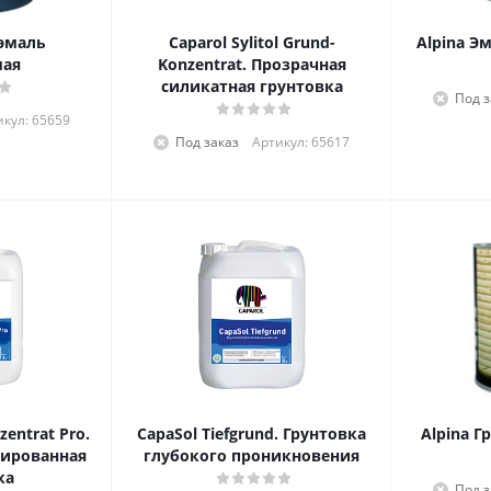
 эмаль
Caparol Sylitol Grund-
Alpina Э
мая
Konzentrat. Прозрачная
силикатная грунтовка
Под з
икул: 65659
Под заказ
Артикул: 65617
zentrat Pro.
CapaSol Tiefgrund. Грунтовка
Alpina Г
рированная
глубокого проникновения
ка
Под з