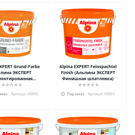
EXPERT Grund-Farbe
Alpina EXPERT Feinspachtel
ьпина ЭКСПЕРТ
Finish (Альпина ЭКСПЕРТ
ментированная
Финишная шпатлевка)
грунтовка)
аказ
Артикул: 65692
Под заказ
Артикул: 65693