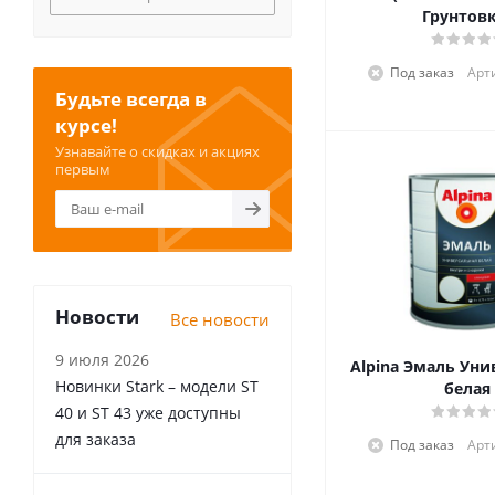
Грунтовк
эмали (
8
)
Под заказ
Арт
Будьте всегда в
курсе!
Узнавайте о скидках и акциях
первым
Новости
Все новости
9 июля 2026
Alpina Эмаль Уни
Новинки Stark – модели ST
белая
40 и ST 43 уже доступны
для заказа
Под заказ
Арт