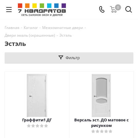
0
Главная
-
Каталог
-
Межкомнатные двери
-
Двери эмаль (окрашенные)
-
Эстэль
Эстэль
Фильтр
Граффити1 ДГ
Версаль эст. ДО матовое с
рисунком