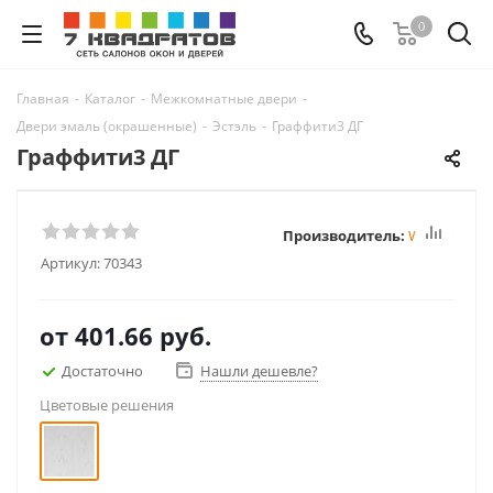
0
Главная
-
Каталог
-
Межкомнатные двери
-
Двери эмаль (окрашенные)
-
Эстэль
-
Граффити3 ДГ
Граффити3 ДГ
Производитель:
Winter
Артикул:
70343
от
401.66 руб.
Достаточно
Нашли дешевле?
Цветовые решения