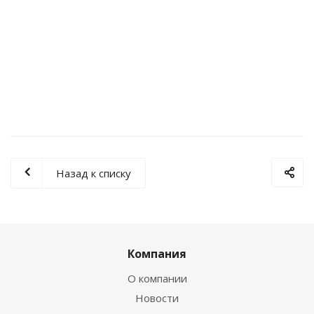
Крафт 3К90 ПВХ Пластер грей ПВХ ZB Белый вс. Чер.лак
вставка вн. Черн. лак вы-т 60 верх вы-т 60 слев
Назад к списку
Компания
О компании
Новости