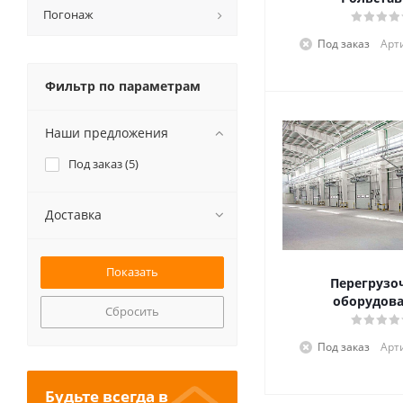
Погонаж
Под заказ
Арт
Фильтр по параметрам
Наши предложения
Под заказ (
5
)
Доставка
Перегрузо
оборудов
Сбросить
Под заказ
Арт
Будьте всегда в