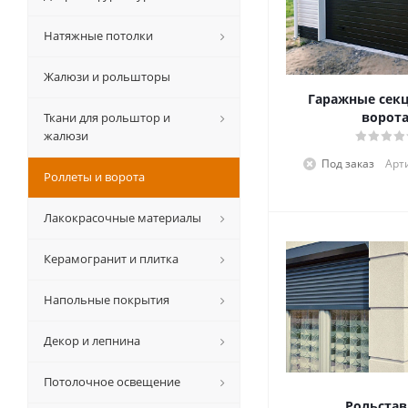
Натяжные потолки
Жалюзи и рольшторы
Гаражные сек
ворот
Ткани для рольштор и
жалюзи
Под заказ
Арт
Роллеты и ворота
Лакокрасочные материалы
Керамогранит и плитка
Напольные покрытия
Декор и лепнина
Потолочное освещение
Рольста