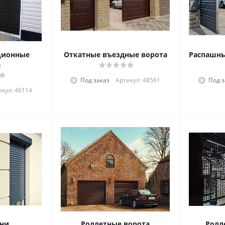
ционные
Откатные въездные ворота
Распашны
а
Под заказ
Артикул: 48561
Под з
икул: 46114
вни
Роллетные ворота
Ролл