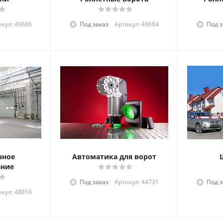
икул: 49686
Под заказ
Артикул: 49684
Под з
чное
Автоматика для ворот
ание
Под заказ
Артикул: 44731
Под з
икул: 48816