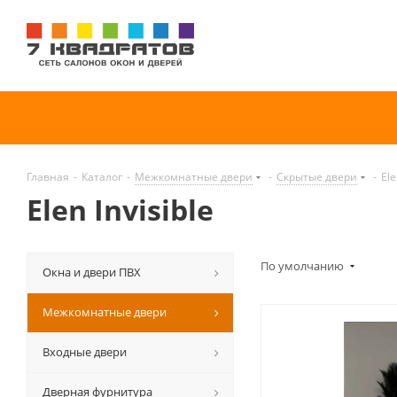
Главная
-
Каталог
-
Межкомнатные двери
-
Скрытые двери
-
Ele
Elen Invisible
По умолчанию
Окна и двери ПВХ
Межкомнатные двери
Входные двери
Дверная фурнитура