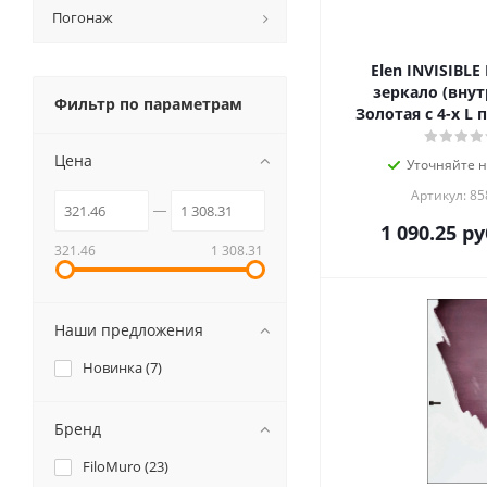
Погонаж
Elen INVISIBLE
зеркало (внут
Фильтр по параметрам
Золотая с 4-х L п
Цена
Уточняйте 
Артикул: 85
1 090.25
ру
321.46
1 308.31
Наши предложения
Новинка (
7
)
Бренд
FiloMuro (
23
)