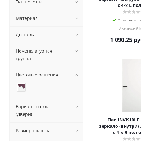
Тип полотна
с 4-х L по
Материал
Уточняйте 
Артикул: 81
Доставка
1 090.25
ру
Номенклатурная
группа
Цветовые решения
Вариант стекла
(Двери)
Elen INVISIBLE
зеркало (внутри)
Размер полотна
с 4-х R пол-е