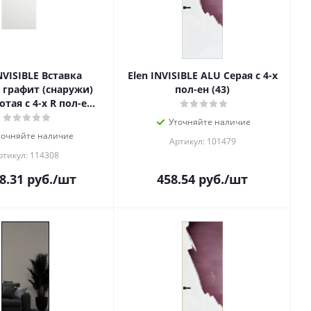
NVISIBLE Вставка
Elen INVISIBLE ALU Серая с 4-х
 графит (снаружи)
пол-ен (43)
тая с 4-х R пол-ен
(43)
Уточняйте наличие
точняйте наличие
Артикул: 101479
ртикул: 114308
8.31
руб.
/шт
458.54
руб.
/шт