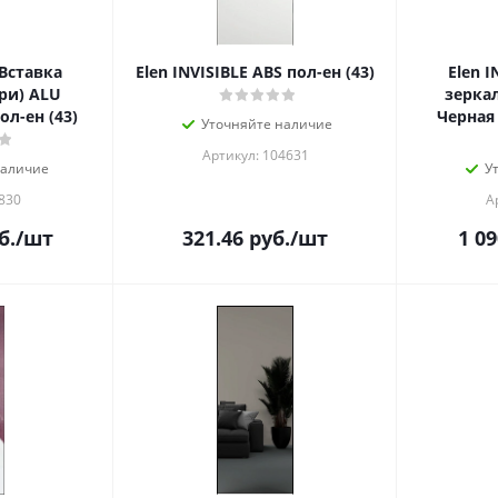
 Вставка
Elen INVISIBLE ABS пол-ен (43)
Elen I
ри) ALU
зерка
ол-ен (43)
Черная 
Уточняйте наличие
Артикул: 104631
наличие
У
830
А
б.
/шт
321.46
руб.
/шт
1 09