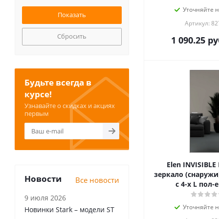
Уточняйте 
Артикул: 82
Сбросить
1 090.25
ру
Будьте всегда в
курсе!
Узнавайте о скидках и акциях
первым
Elen INVISIBLE
зеркало (снаружи
Новости
Все новости
с 4-х L пол-е
9 июля 2026
Уточняйте 
Новинки Stark – модели ST