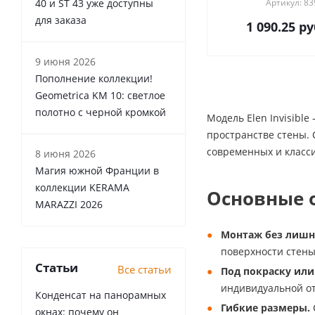
40 и ST 43 уже доступны
Артикул: 83
для заказа
1 090.25
ру
9 июня 2026
Пополнение коллекции!
Geometrica KM 10: светлое
полотно с черной кромкой
Модель Elen Invisible
пространстве стены.
современных и класс
8 июня 2026
Магия южной Франции в
коллекции KERAMA
Основные о
MARAZZI 2026
Монтаж без лишн
поверхности стены
Статьи
Все статьи
Под покраску или
индивидуальной от
Конденсат на панорамных
Гибкие размеры.
окнах: почему он