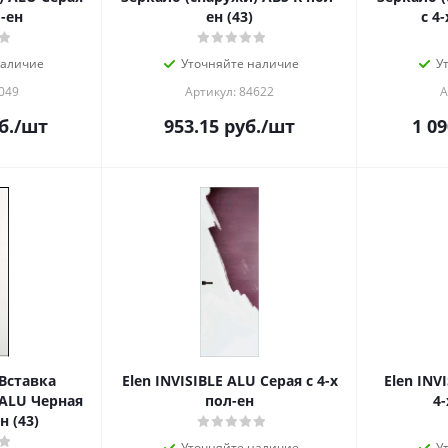
л-ен
ен (43)
с 4-
наличие
Уточняйте наличие
У
049
Артикул: 84622
А
б.
/шт
953.15
руб.
/шт
1 09
 Вставка
Elen INVISIBLE ALU Серая с 4-х
Elen INV
 ALU Черная
пол-ен
4-
н (43)
Уточняйте наличие
У