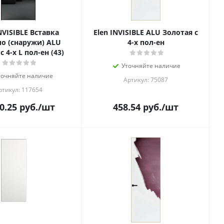
NVISIBLE Вставка
Elen INVISIBLE ALU Золотая с
ло (снаружи) ALU
4-х пол-ен
с 4-х L пол-ен (43)
Уточняйте наличие
точняйте наличие
Артикул: 75087
ртикул: 117654
0.25
руб.
/шт
458.54
руб.
/шт