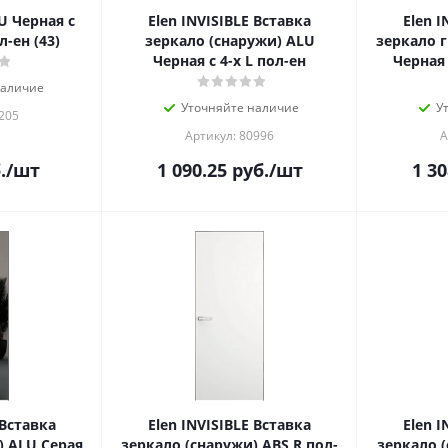
LU Черная с
Elen INVISIBLE Вставка
Elen I
л-ен (43)
зеркало (снаружи) ALU
зеркало 
Черная с 4-х L пол-ен
Черная 
наличие
Уточняйте наличие
У
205
Артикул: 80996
А
.
/шт
1 090.25
руб.
/шт
1 30
 Вставка
Elen INVISIBLE Вставка
Elen I
) ALU Серая
зеркало (снаружи) ABS R пол-
зеркало 