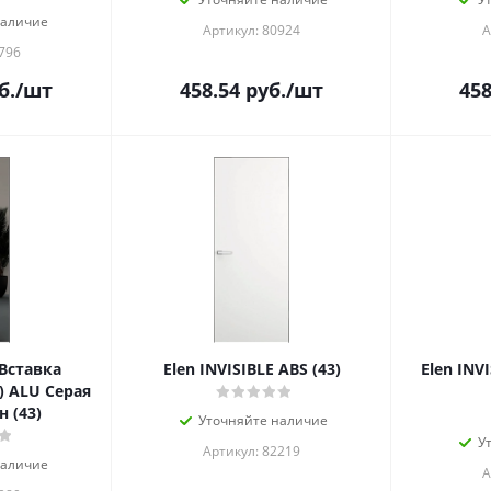
наличие
Артикул: 80924
А
796
б.
/шт
458.54
руб.
/шт
458
 Вставка
Elen INVISIBLE ABS (43)
Elen INV
) ALU Серая
н (43)
Уточняйте наличие
У
Артикул: 82219
наличие
А