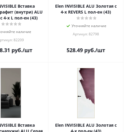
NVISIBLE Вставка
Elen INVISIBLE ALU Золотая с
графит (внутри) ALU
4-х REVERS L пол-ен (43)
с 4-х L пол-ен (43)
Уточняйте наличие
точняйте наличие
Артикул: 82798
ртикул: 82209
8.31
руб.
/шт
528.49
руб.
/шт
NVISIBLE Вставка
Elen INVISIBLE ALU Золотая с
(снаружи) ALU Серая
4-х пол-ен (43)