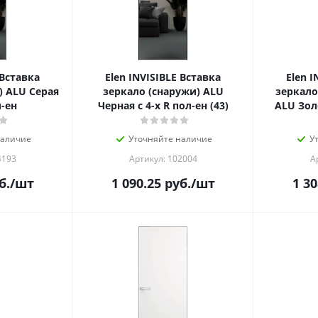
 Вставка
Elen INVISIBLE Вставка
Elen I
) ALU Серая
зеркало (снаружи) ALU
зеркало
л-ен
Черная с 4-х R пол-ен (43)
ALU Золо
наличие
Уточняйте наличие
У
4193
Артикул: 102004
А
б.
/шт
1 090.25
руб.
/шт
1 30