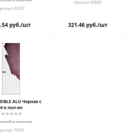
Артикул: 80840
ртикул: 82207
.54
руб.
/шт
321.46
руб.
/шт
ISIBLE ALU Черная с
4-х пол-ен
точняйте наличие
ртикул: 74553