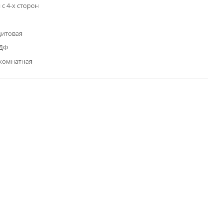
с 4-х сторон
щитовая
МДФ
комнатная