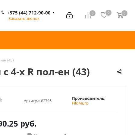
+375 (44) 712-90-00
0
0
0
0
Заказать звонок
-ен (43)
 4-х R пол-ен (43)
Производитель:
Артикул:
82795
FiloMuro
90.25 руб.