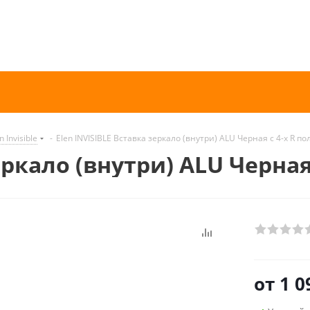
n Invisible
-
Elen INVISIBLE Вставка зеркало (внутри) ALU Черная с 4-х R пол
ркало (внутри) ALU Черная с
от
1 0