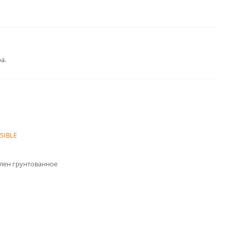
а.
ISIBLE
лен грунтованное