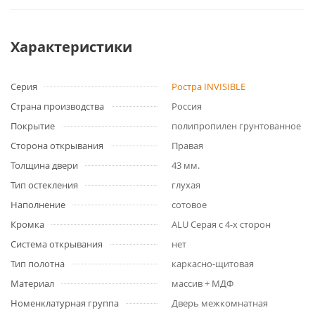
Характеристики
Серия
Ростра INVISIBLE
Страна производства
Россия
Покрытие
полипропилен грунтованное
Сторона открывания
Правая
Толщина двери
43 мм.
Тип остекления
глухая
Наполнение
сотовое
Кромка
ALU Серая с 4-х сторон
Система открывания
нет
Тип полотна
каркасно-щитовая
Материал
массив + МДФ
Номенклатурная группа
Дверь межкомнатная