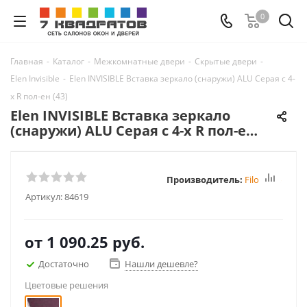
0
Главная
-
Каталог
-
Межкомнатные двери
-
Скрытые двери
-
Elen Invisible
-
Elen INVISIBLE Вставка зеркало (снаружи) ALU Серая с 4-
х R пол-ен (43)
Elen INVISIBLE Вставка зеркало
(снаружи) ALU Серая с 4-х R пол-ен
(43)
Производитель:
FiloMuro
Артикул:
84619
от
1 090.25 руб.
Достаточно
Нашли дешевле?
Цветовые решения