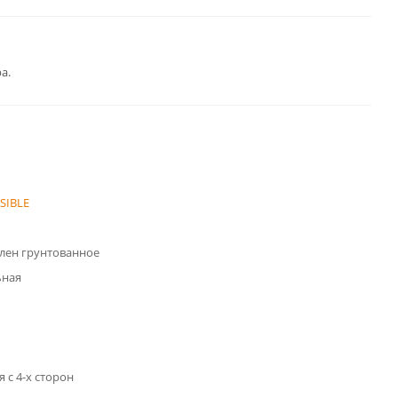
а.
ISIBLE
лен грунтованное
ьная
 с 4-х сторон