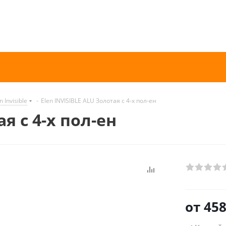
n Invisible
-
Elen INVISIBLE ALU Золотая с 4-х пол-ен
я с 4-х пол-ен
от
458