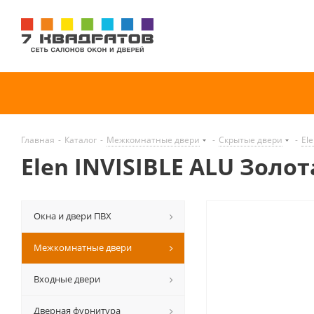
Главная
-
Каталог
-
Межкомнатные двери
-
Скрытые двери
-
Ele
Elen INVISIBLE ALU Золота
Окна и двери ПВХ
Межкомнатные двери
Входные двери
Дверная фурнитура