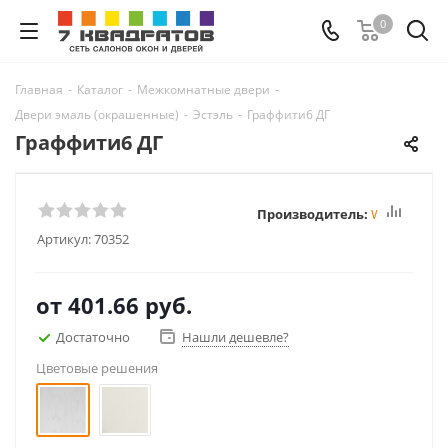
0
Главная
-
Каталог
-
Межкомнатные двери
-
Двери эмаль (окрашенные)
-
Эстэль
-
Граффити6 ДГ
Граффити6 ДГ
Производитель:
Winter
Артикул:
70352
от
401.66 руб.
Достаточно
Нашли дешевле?
Цветовые решения