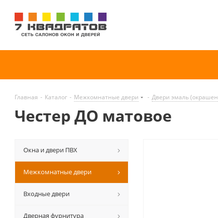
Главная
-
Каталог
-
Межкомнатные двери
-
Двери эмаль (окраше
Честер ДО матовое
Окна и двери ПВХ
Межкомнатные двери
Входные двери
Дверная фурнитура