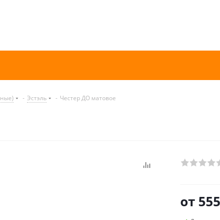
нные)
-
Эстэль
-
Честер ДО матовое
от
555