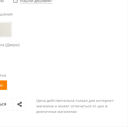
но
Нашли дешевле?
ешения
ла (Двери)
тна
м.
Цена действительна только для интернет-
ься
магазина и может отличаться от цен в
розничных магазинах