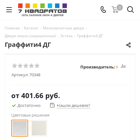
0
Главная
-
Каталог
-
Межкомнатные двери
-
Двери эмаль (окрашенные)
-
Эстэль
-
Граффити4 ДГ
Граффити4 ДГ
Производитель:
Winter
Артикул:
70348
от
401.66 руб.
Достаточно
Нашли дешевле?
Цветовые решения