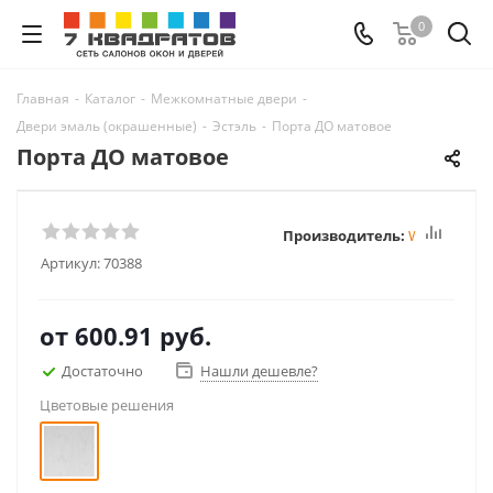
0
Главная
-
Каталог
-
Межкомнатные двери
-
Двери эмаль (окрашенные)
-
Эстэль
-
Порта ДО матовое
Порта ДО матовое
Производитель:
Winter
Артикул:
70388
от
600.91 руб.
Достаточно
Нашли дешевле?
Цветовые решения