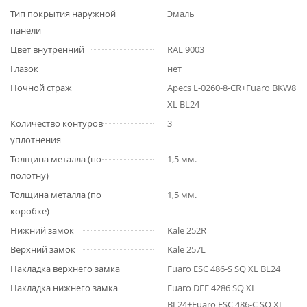
Тип покрытия наружной
Эмаль
панели
Цвет внутренний
RAL 9003
Глазок
нет
Ночной страж
Apecs L-0260-8-CR+Fuaro BKW8
XL BL24
Количество контуров
3
уплотнения
Толщина металла (по
1,5 мм.
полотну)
Толщина металла (по
1,5 мм.
коробке)
Нижний замок
Kale 252R
Верхний замок
Kale 257L
Накладка верхнего замка
Fuaro ESC 486-S SQ XL BL24
Накладка нижнего замка
Fuaro DEF 4286 SQ XL
BL24+Fuaro ESC 486-C SQ XL