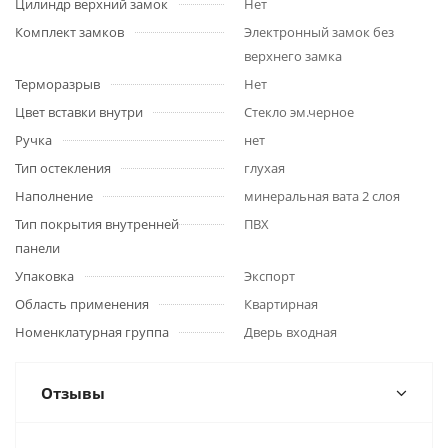
Цилиндр верхний замок
Нет
Комплект замков
Электронный замок без
верхнего замка
Терморазрыв
Нет
Цвет вставки внутри
Стекло эм.черное
Ручка
нет
Тип остекления
глухая
Наполнение
минеральная вата 2 слоя
Тип покрытия внутренней
ПВХ
панели
Упаковка
Экспорт
Область применения
Квартирная
Номенклатурная группа
Дверь входная
Отзывы