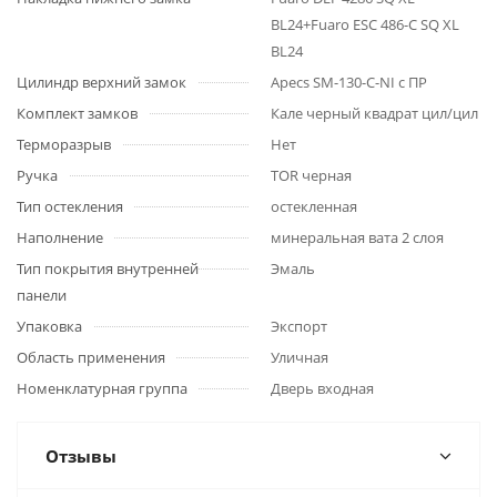
BL24+Fuaro ESC 486-C SQ XL
BL24
Цилиндр верхний замок
Apecs SM-130-C-NI c ПР
Комплект замков
Кале черный квадрат цил/цил
Терморазрыв
Нет
Ручка
TOR черная
Тип остекления
остекленная
Наполнение
минеральная вата 2 слоя
Тип покрытия внутренней
Эмаль
панели
Упаковка
Экспорт
Область применения
Уличная
Номенклатурная группа
Дверь входная
Отзывы