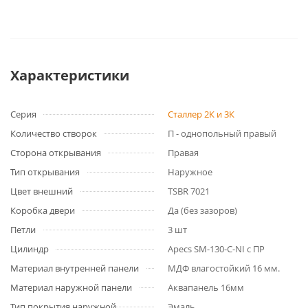
Характеристики
Серия
Сталлер 2К и 3К
Количество створок
П - однопольный правый
Сторона открывания
Правая
Тип открывания
Наружное
Цвет внешний
TSBR 7021
Коробка двери
Да (без зазоров)
Петли
3 шт
Цилиндр
Apecs SM-130-C-NI c ПР
Материал внутренней панели
МДФ влагостойкий 16 мм.
Материал наружной панели
Аквапанель 16мм
Тип покрытия наружной
Эмаль