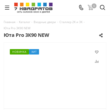
0
Главная
-
Каталог
-
Входные двери
-
Сталлер 2К и 3К
-
Юта Pro 3К90 NEW
Юта Pro 3К90 NEW
НОВИНКА
ХИТ