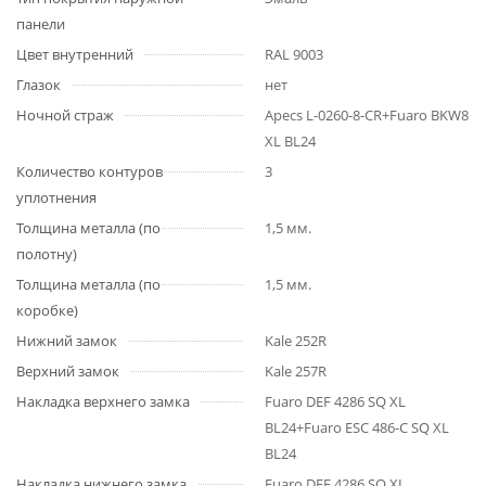
панели
Цвет внутренний
RAL 9003
Глазок
нет
Ночной страж
Apecs L-0260-8-CR+Fuaro BKW8
XL BL24
Количество контуров
3
уплотнения
Толщина металла (по
1,5 мм.
полотну)
Толщина металла (по
1,5 мм.
коробке)
Нижний замок
Kale 252R
Верхний замок
Kale 257R
Накладка верхнего замка
Fuaro DEF 4286 SQ XL
BL24+Fuaro ESC 486-C SQ XL
BL24
Накладка нижнего замка
Fuaro DEF 4286 SQ XL