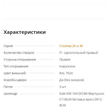
Характеристики
Серия
Сталлер 2К и 3К
Количество створок
П - однопольный правый
Сторона открывания
Правая
Тип открывания
Наружное
Цвет внешний
RAL 7024
Коробка двери
Да (без зазоров)
Петли
3 шт
Цилиндр
Kale Kilit 164 SXC86+Вертушок
С11BLM+Вставка Apecs DP-C-
BLM