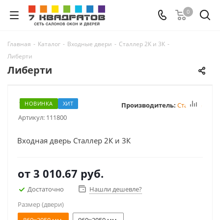
0
Главная
-
Каталог
-
Входные двери
-
Сталлер 2К и 3К
-
Либерти
Либерти
НОВИНКА
ХИТ
Производитель:
Сталлер
Артикул:
111800
Входная дверь Сталлер 2К и 3К
от
3 010.67 руб.
Достаточно
Нашли дешевле?
Размер (двери)