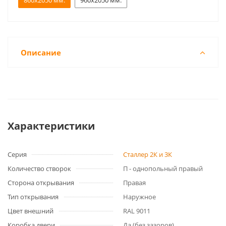
860x2050 мм.
960x2050 мм.
Описание
Характеристики
Серия
Сталлер 2К и 3К
Количество створок
П - однопольный правый
Сторона открывания
Правая
Тип открывания
Наружное
Цвет внешний
RAL 9011
Коробка двери
Да (без зазоров)