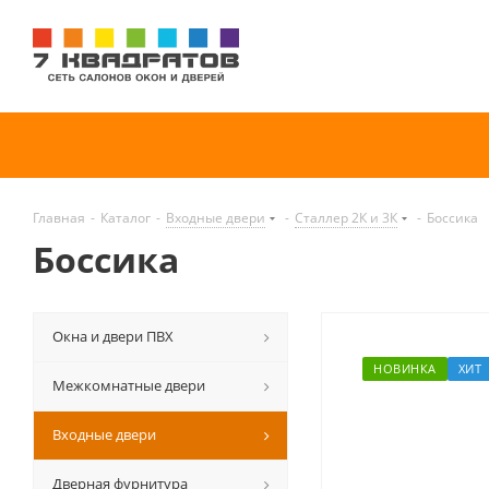
Главная
-
Каталог
-
Входные двери
-
Сталлер 2К и 3К
-
Боссика
Боссика
Окна и двери ПВХ
НОВИНКА
ХИТ
Межкомнатные двери
Входные двери
Дверная фурнитура