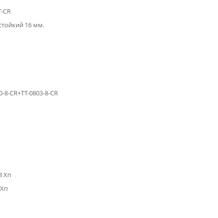
T-CR
тойкий 16 мм.
0-8-CR+TT-0803-8-CR
3 Хп
 Хп