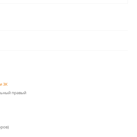
и 3К
льный правый
оров)