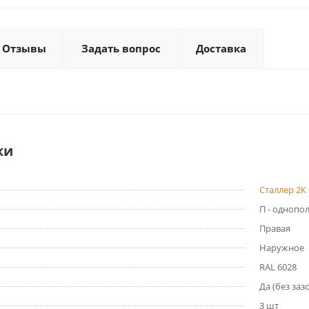
Отзывы
Задать вопрос
Доставка
ки
Сталлер 2К 
П - однопо
Правая
Наружное
RAL 6028
Да (без заз
3 шт