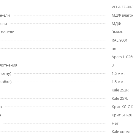
VELA ZZ-90-
анели
МДФ влагос
нели
МДФ
 панели
Эмаль
RAL 9001
нет
Apecs L-026
плотнения
3
лотну)
1,5 мм.
робке)
1,5 мм.
Kale 252R
Kale 257L
а
Крит КЛ-С1
а
Крит БН-26
Нет
Kale хром