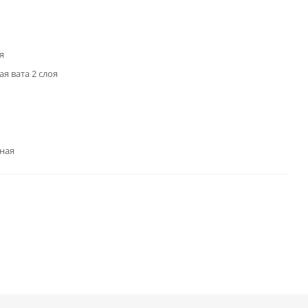
я
я вата 2 слоя
ная