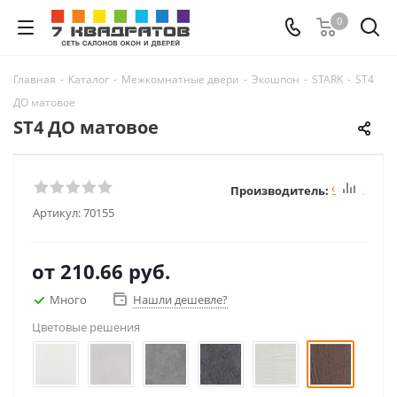
0
Главная
-
Каталог
-
Межкомнатные двери
-
Экошпон
-
STARK
-
ST4
ДО матовое
ST4 ДО матовое
Производитель:
STARK
Артикул:
70155
от
210.66 руб.
Много
Нашли дешевле?
Цветовые решения