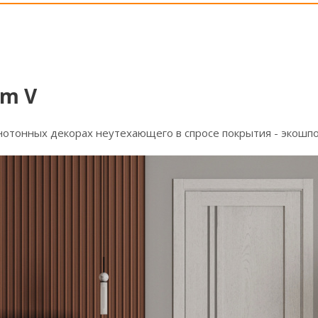
m V
отонных декорах неутехающего в спросе покрытия - экошпон