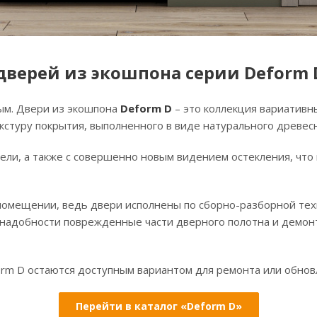
верей из экошпона серии Deform 
ым. Двери из экошпона
Deform D
– это коллекция вариативн
кстуру покрытия, выполненного в виде натурального древесн
ели, а также с совершенно новым видением остекления, ч
 помещении, ведь двери исполнены по сборно-разборной тех
надобности поврежденные части дверного полотна и демон
orm D остаются доступным вариантом для ремонта или обнов
Перейти в каталог «Deform D»