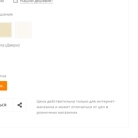
но
Нашли дешевле?
ешения
ла (Двери)
тна
м.
Цена действительна только для интернет-
ься
магазина и может отличаться от цен в
розничных магазинах