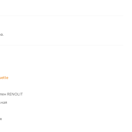
а.
uette
лен RENOLIT
ьная
я