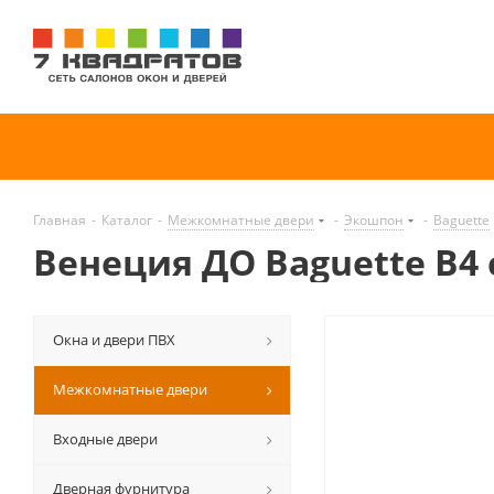
Главная
-
Каталог
-
Межкомнатные двери
-
Экошпон
-
Baguette
Венеция ДО Baguette B4
Окна и двери ПВХ
Межкомнатные двери
Входные двери
Дверная фурнитура