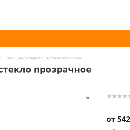
-
Венеция ДО Baguette B4 стекло прозрачное
 стекло прозрачное
от
542