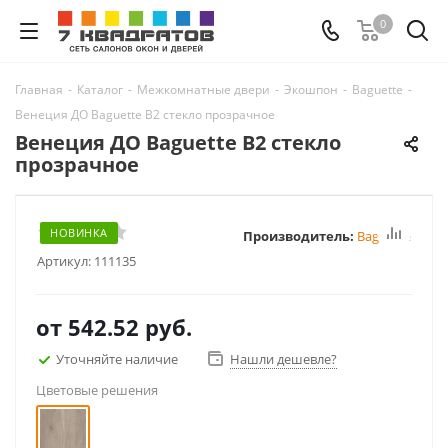
0
Главная
-
Каталог
-
Межкомнатные двери
-
Экошпон
-
Baguette
-
Венеция ДО Baguette B2 стекло прозрачное
Венеция ДО Baguette B2 стекло
прозрачное
НОВИНКА
Производитель:
Baguette
Артикул:
111135
от
542.52 руб.
Уточняйте наличие
Нашли дешевле?
Цветовые решения