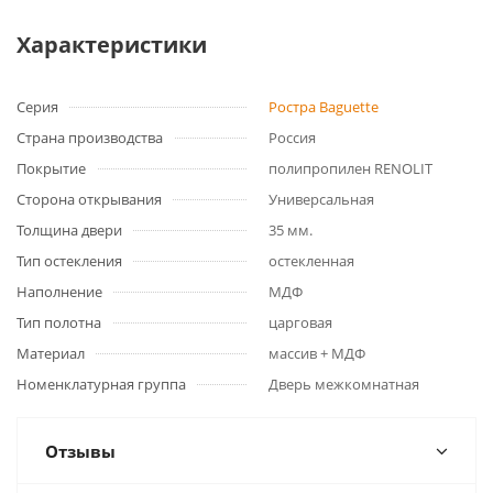
Характеристики
Серия
Ростра Baguette
Страна производства
Россия
Покрытие
полипропилен RENOLIT
Сторона открывания
Универсальная
Толщина двери
35 мм.
Тип остекления
остекленная
Наполнение
МДФ
Тип полотна
царговая
Материал
массив + МДФ
Номенклатурная группа
Дверь межкомнатная
Отзывы