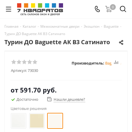
0
Главная
-
Каталог
-
Межкомнатные двери
-
Экошпон
-
Baguette
-
Турин ДО Baguette АК B3 Сатинато
Турин ДО Baguette АК B3 Сатинато
Производитель:
Baguette
Артикул:
73030
от
591.70 руб.
Достаточно
Нашли дешевле?
Цветовые решения