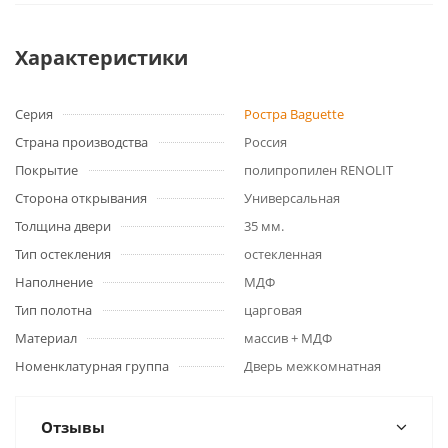
Характеристики
Серия
Ростра Baguette
Страна производства
Россия
Покрытие
полипропилен RENOLIT
Сторона открывания
Универсальная
Толщина двери
35 мм.
Тип остекления
остекленная
Наполнение
МДФ
Тип полотна
царговая
Материал
массив + МДФ
Номенклатурная группа
Дверь межкомнатная
Отзывы