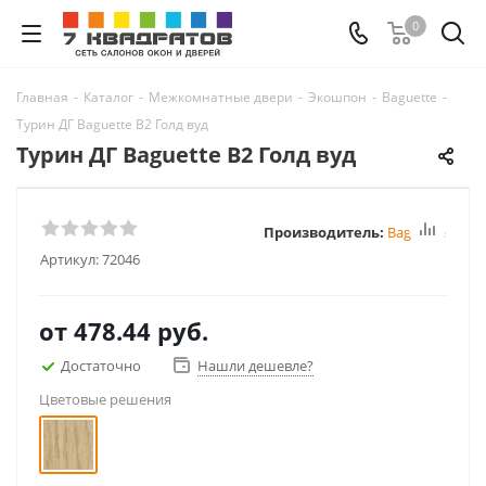
0
Главная
-
Каталог
-
Межкомнатные двери
-
Экошпон
-
Baguette
-
Турин ДГ Baguette B2 Голд вуд
Турин ДГ Baguette B2 Голд вуд
Производитель:
Baguette
Артикул:
72046
от
478.44 руб.
Достаточно
Нашли дешевле?
Цветовые решения