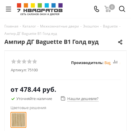
0
Главная
-
Каталог
-
Межкомнатные двери
-
Экошпон
-
Baguette
-
Ампир ДГ Baguette B1 Голд вуд
Ампир ДГ Baguette B1 Голд вуд
Производитель:
Baguette
Артикул:
75100
от
478.44 руб.
Уточняйте наличие
Нашли дешевле?
Цветовые решения