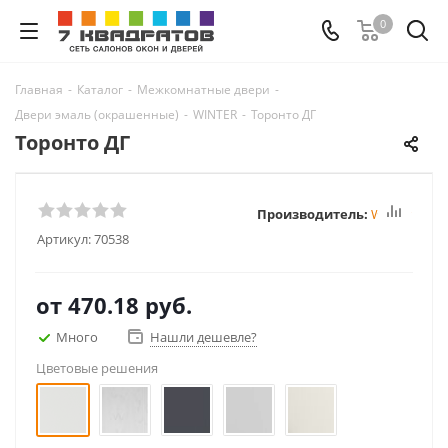
0
Главная
-
Каталог
-
Межкомнатные двери
-
Двери эмаль (окрашенные)
-
WINTER
-
Торонто ДГ
Торонто ДГ
Производитель:
Winter
Артикул:
70538
от
470.18 руб.
Много
Нашли дешевле?
Цветовые решения