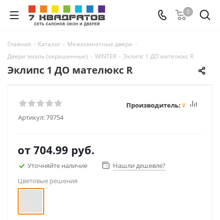
0
Главная
-
Каталог
-
Межкомнатные двери
-
Двери эмаль (окрашенные)
-
WINTER
-
Эклипс 1 ДО мателюкс R
Эклипс 1 ДО мателюкс R
Производитель:
Winter
Артикул:
79754
от
704.99 руб.
Уточняйте наличие
Нашли дешевле?
Цветовые решения