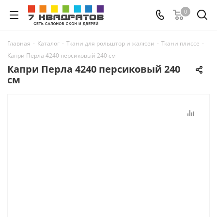
0
Главная
-
Каталог
-
Ткани для рольштор и жалюзи
-
Ткани плиссе
-
Капри Перла 4240 персиковый 240 см
Капри Перла 4240 персиковый 240
см