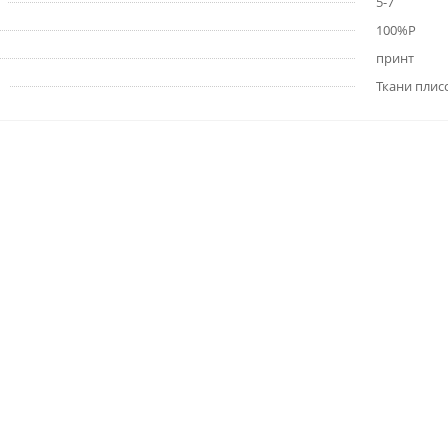
5-7
100%P
принт
Ткани плис