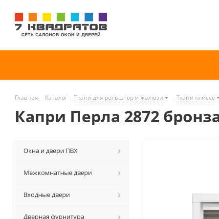
Главная
-
Каталог
-
Ткани для рольштор и жалюзи
-
Ткани плиссе
Капри Перла 2872 бронза
Окна и двери ПВХ
Межкомнатные двери
Входные двери
Дверная фурнитура