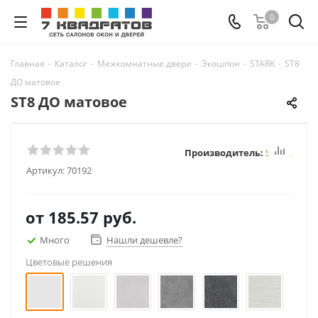
0
Главная
-
Каталог
-
Межкомнатные двери
-
Экошпон
-
STARK
-
ST8
ДО матовое
ST8 ДО матовое
Производитель:
STARK
Артикул:
70192
от
185.57 руб.
Много
Нашли дешевле?
Цветовые решения