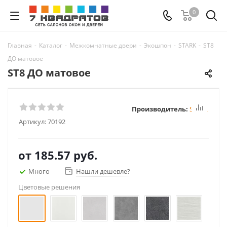
0
Главная
-
Каталог
-
Межкомнатные двери
-
Экошпон
-
STARK
-
ST8
ДО матовое
ST8 ДО матовое
Производитель:
STARK
Артикул:
70192
от
185.57 руб.
Много
Нашли дешевле?
Цветовые решения