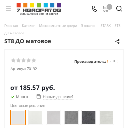
0
Главная
-
Каталог
-
Межкомнатные двери
-
Экошпон
-
STARK
-
ST8
ДО матовое
ST8 ДО матовое
Производитель:
STARK
Артикул:
70192
от
185.57 руб.
Много
Нашли дешевле?
Цветовые решения