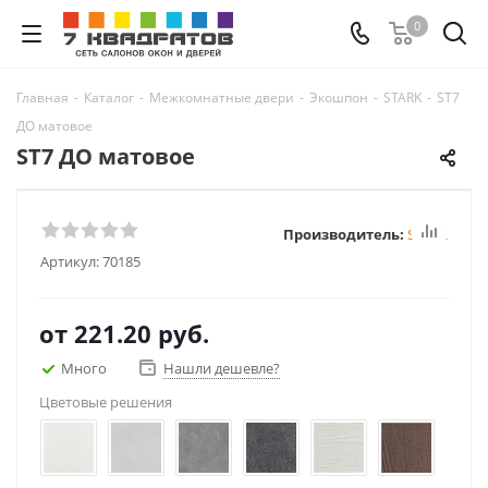
0
Главная
-
Каталог
-
Межкомнатные двери
-
Экошпон
-
STARK
-
ST7
ДО матовое
ST7 ДО матовое
Производитель:
STARK
Артикул:
70185
от
221.20 руб.
Много
Нашли дешевле?
Цветовые решения