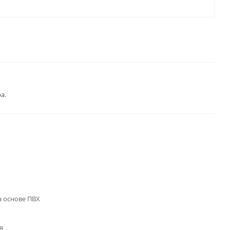
а.
 основе ПВХ
я