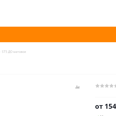
-
ST5 ДО матовое
от
154