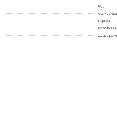
МДФ
без кромки
царговая
массив + 
Дверь меж