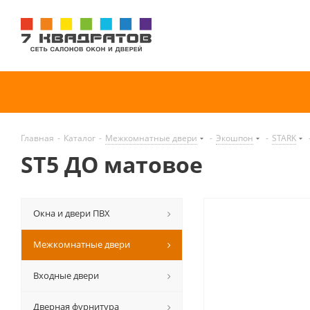
Главная
-
Каталог
-
Межкомнатные двери
-
Экошпон
-
STARK
ST5 ДО матовое
Окна и двери ПВХ
Межкомнатные двери
Входные двери
Дверная фурнитура