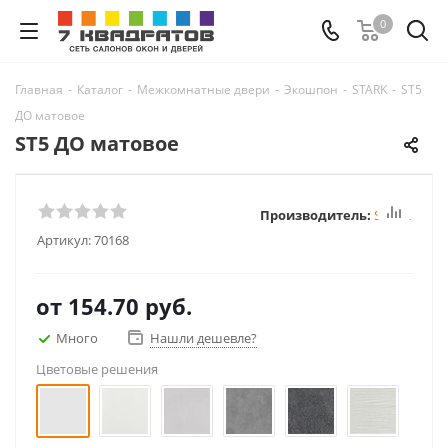
0
Главная
-
Каталог
-
Межкомнатные двери
-
Экошпон
-
STARK
-
ST5
ДО матовое
ST5 ДО матовое
Производитель:
STARK
Артикул:
70168
от
154.70 руб.
Много
Нашли дешевле?
Цветовые решения