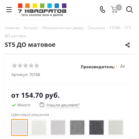
0
Главная
-
Каталог
-
Межкомнатные двери
-
Экошпон
-
STARK
-
ST5
ДО матовое
ST5 ДО матовое
Производитель:
STARK
Артикул:
70168
от
154.70 руб.
Много
Нашли дешевле?
Цветовые решения