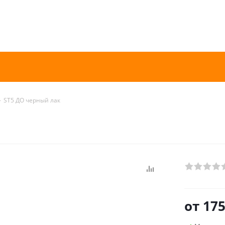
-
ST5 ДО черный лак
от
175