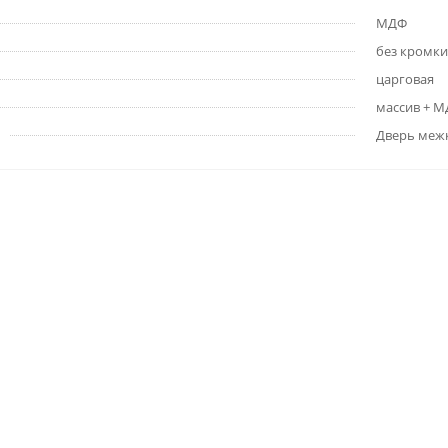
МДФ
без кромки
царговая
массив + 
Дверь меж