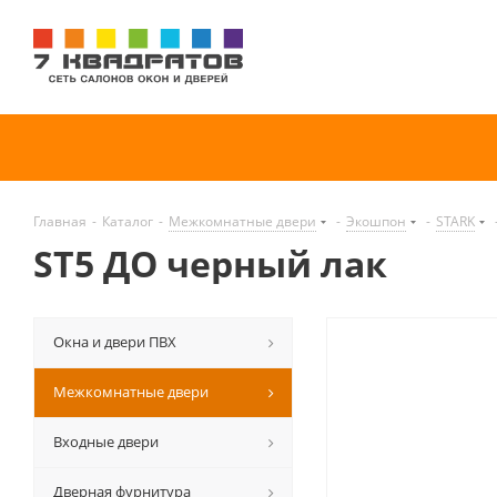
Главная
-
Каталог
-
Межкомнатные двери
-
Экошпон
-
STARK
ST5 ДО черный лак
Окна и двери ПВХ
Межкомнатные двери
Входные двери
Дверная фурнитура