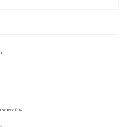
а.
 основе ПВХ
я