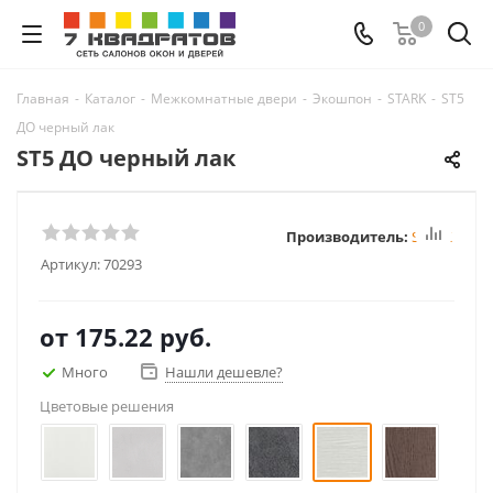
0
Главная
-
Каталог
-
Межкомнатные двери
-
Экошпон
-
STARK
-
ST5
ДО черный лак
ST5 ДО черный лак
Производитель:
STARK
Артикул:
70293
от
175.22 руб.
Много
Нашли дешевле?
Цветовые решения