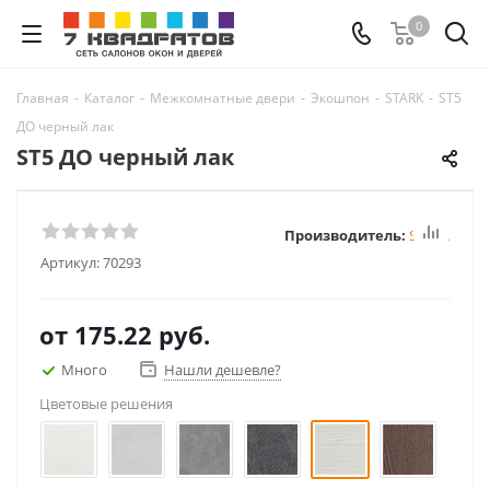
0
Главная
-
Каталог
-
Межкомнатные двери
-
Экошпон
-
STARK
-
ST5
ДО черный лак
ST5 ДО черный лак
Производитель:
STARK
Артикул:
70293
от
175.22 руб.
Много
Нашли дешевле?
Цветовые решения