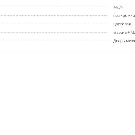
МДФ
без кромки
царговая
массив + 
Дверь меж