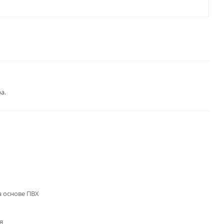
а.
 основе ПВХ
я