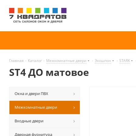
Главная
-
Каталог
-
Межкомнатные двери
-
Экошпон
-
STARK
ST4 ДО матовое
Окна и двери ПВХ
Межкомнатные двери
Входные двери
Дверная фурнитура