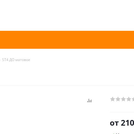
-
ST4 ДО матовое
от
210