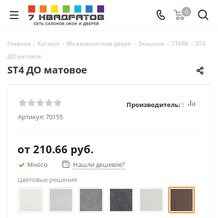
0
Главная
-
Каталог
-
Межкомнатные двери
-
Экошпон
-
STARK
-
ST4
ДО матовое
ST4 ДО матовое
Производитель:
STARK
Артикул:
70155
от
210.66 руб.
Много
Нашли дешевле?
Цветовые решения