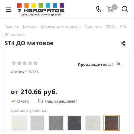
0
Главная
-
Каталог
-
Межкомнатные двери
-
Экошпон
-
STARK
-
ST4
ДО матовое
ST4 ДО матовое
Производитель:
STARK
Артикул:
70155
от
210.66 руб.
Много
Нашли дешевле?
Цветовые решения