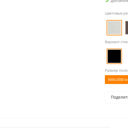
Достаточ
Цветовые р
Вариант стек
Размер поло
600x2000 м
Поделит