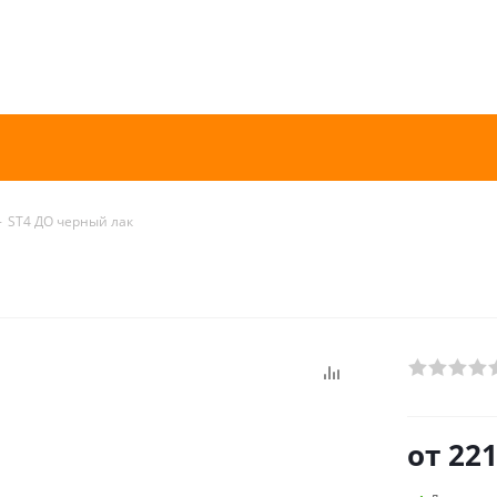
-
ST4 ДО черный лак
от
221