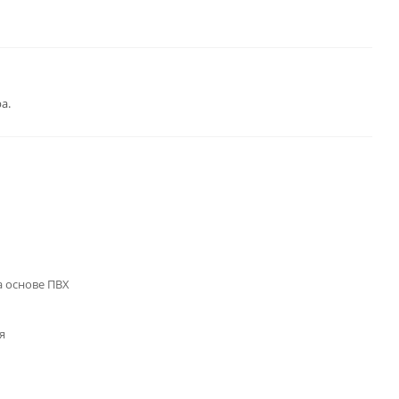
а.
 основе ПВХ
я