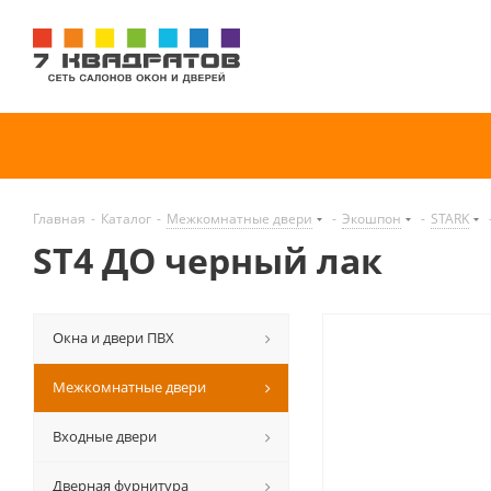
Главная
-
Каталог
-
Межкомнатные двери
-
Экошпон
-
STARK
ST4 ДО черный лак
Окна и двери ПВХ
Межкомнатные двери
Входные двери
Дверная фурнитура