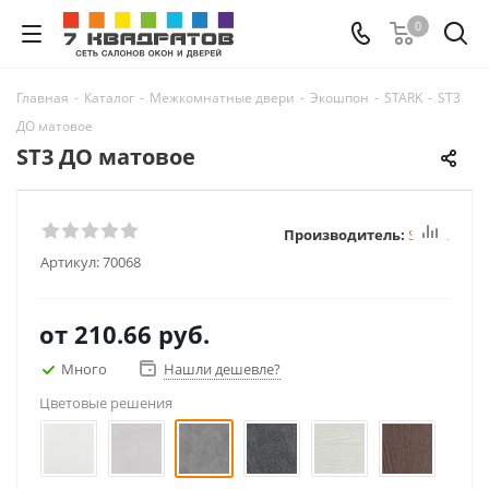
0
Главная
-
Каталог
-
Межкомнатные двери
-
Экошпон
-
STARK
-
ST3
ДО матовое
ST3 ДО матовое
Производитель:
STARK
Артикул:
70068
от
210.66 руб.
Много
Нашли дешевле?
Цветовые решения